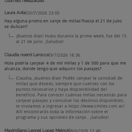
Últimas realizadas
|
20/7/2026 23:05
Laura Avila
Hay alguna promo en canje de millas?hasta el 21 de julio
se dulican?
¡Buenos días! Hubo durante la prime week, fue del 15
al 21 de Julio. ¡Saludos!
|
9/7/2026 18:36
Claudia noemi Larocca
Hola podría canjear 4 de mil millas y 1 de 500 para que me
alcanza, donde tengo que adquirir los pasajes?
Claudia, ¡buenos días! Podés canjear la cantidad de
millas que desees, siempre que cuentes con los
puntos necesarios y haya disponibilidad del
beneficio. Para conocer cuántas millas necesitás para
canjear pasajes y consultar los destinos disponibles,
te invitamos a ingresar a https://www.smiles.com.ar/.
Allí encontrarás toda la información sobre el
programa y sus opciones de canje.. ¡Saludos!
|
8/6/2026 12:48
Maximiliano Leonel Lopez Melnyk