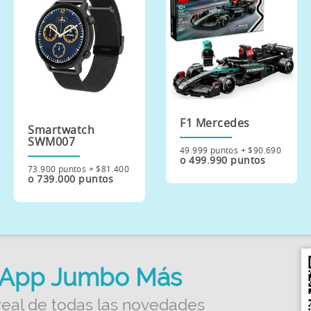
F1 Mercedes
Cafetera de filtro
c/jarro portable
49.999 puntos + $90.690
o 499.990 puntos
41.000 puntos + $49.923
o 410.000 puntos
App Jumbo Más
real de todas las novedades