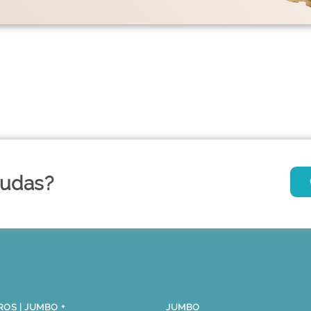
dudas?
OS | JUMBO +
JUMBO