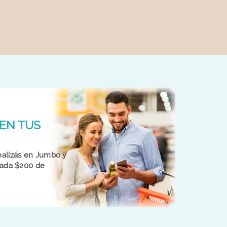
EN TUS
alizás en Jumbo y
cada $200 de