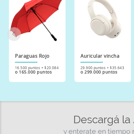
Auricular vincha
Smartwatch
SWM007
29.900 puntos + $35.643
o 299.000 puntos
73.900 puntos + $81.400
o 739.000 puntos
Descargá la
y enterate en tiempo 