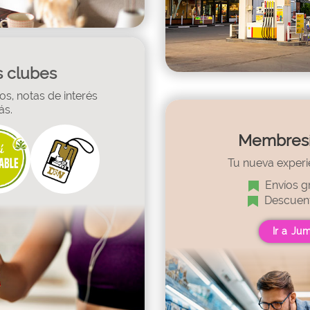
 clubes
s, notas de interés
ás.
Membres
Tu nueva experi
Envíos gr
Descuent
Ir a Ju