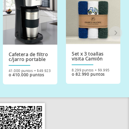
Set x 3 toallas
Dispenser vino
visita Camión
automático
8.299 puntos + $9.995
23.900 puntos + $28.500
o 82.990 puntos
o 239.000 puntos