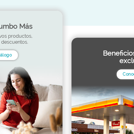
Jumbo Más
vos productos,
y descuentos.
Beneficio
tálogo
excl
Cono