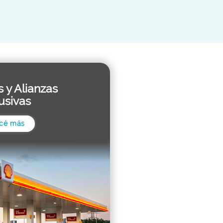
s y Alianzas
usivas
cé más