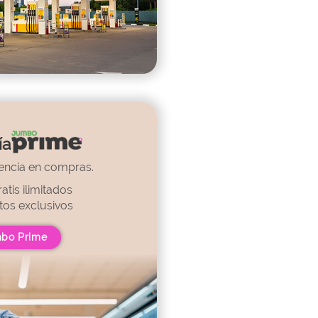
ía
encia en compras.
atis ilimitados
os exclusivos
mbo Prime