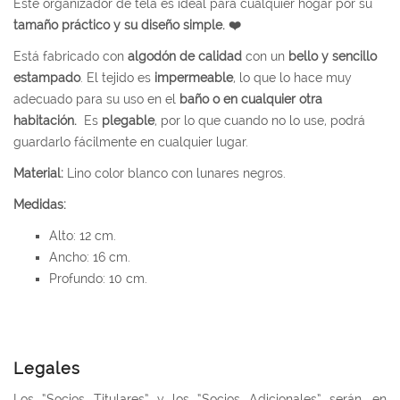
Este organizador de tela es ideal para cualquier hogar por su
tamaño práctico y su diseño simple.
❤️
Está fabricado con
algodón de calidad
con un
bello y sencillo
estampado
. El tejido es
impermeable
, lo que lo hace muy
adecuado para su uso en el
baño o en cualquier otra
habitación.
Es
plegable
, por lo que cuando no lo use, podrá
guardarlo fácilmente en cualquier lugar.
Material:
Lino color blanco con lunares negros.
Medidas:
Alto: 12 cm.
Ancho: 16 cm.
Profundo: 10 cm.
Legales
Los “Socios Titulares” y los “Socios Adicionales” serán, en