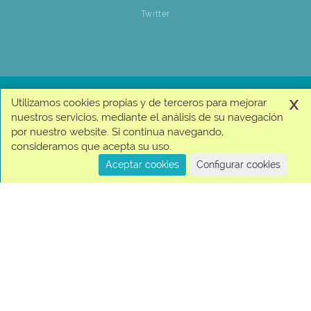
Twitter
x
Utilizamos cookies propias y de terceros para mejorar
nuestros servicios, mediante el análisis de su navegación
por nuestro website. Si continua navegando,
© 2026 Jumbo + | Este programa está autorizado
consideramos que acepta su uso.
por Visa para realizar transacciones electrónicas.
| Copyright © Cencosud
Aceptar cookies
Configurar cookies