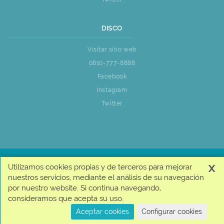
DISCO
Visitar sitio web
0810-777-8888
Facebook
Instagram
Twitter
x
Utilizamos cookies propias y de terceros para mejorar
nuestros servicios, mediante el análisis de su navegación
por nuestro website. Si continua navegando,
© 2026 Jumbo + | Este programa está autorizado
consideramos que acepta su uso.
por Visa para realizar transacciones electrónicas.
| Copyright © Cencosud
Aceptar cookies
Configurar cookies