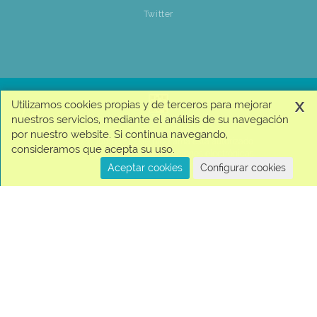
Twitter
x
Utilizamos cookies propias y de terceros para mejorar
nuestros servicios, mediante el análisis de su navegación
por nuestro website. Si continua navegando,
© 2026 Jumbo + | Este programa está autorizado
consideramos que acepta su uso.
por Visa para realizar transacciones electrónicas.
| Copyright © Cencosud
Aceptar cookies
Configurar cookies