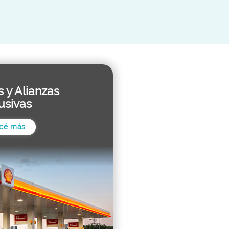
s y Alianzas
usivas
cé más