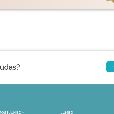
dudas?
OS | JUMBO +
JUMBO