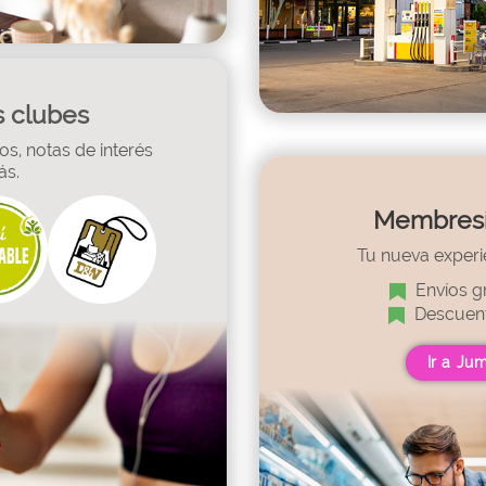
 clubes
s, notas de interés
ás.
Membres
Tu nueva experi
Envíos gr
Descuent
Ir a Ju