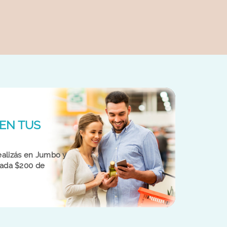
EN TUS
alizás en Jumbo y
cada $200 de