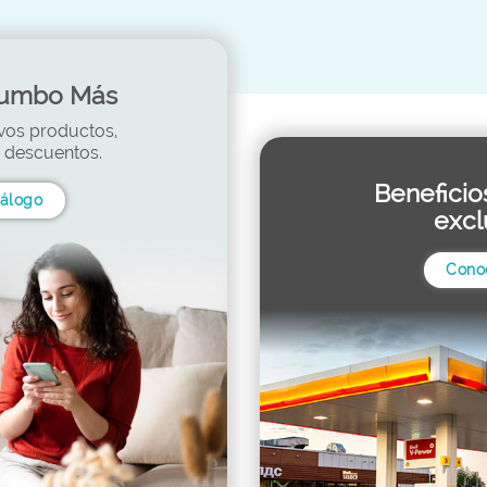
Jumbo Más
vos productos,
y descuentos.
Beneficio
tálogo
excl
Cono