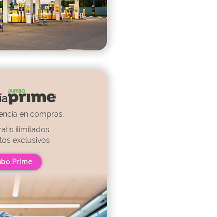
ía
encia en compras.
atis ilimitados
os exclusivos
mbo Prime