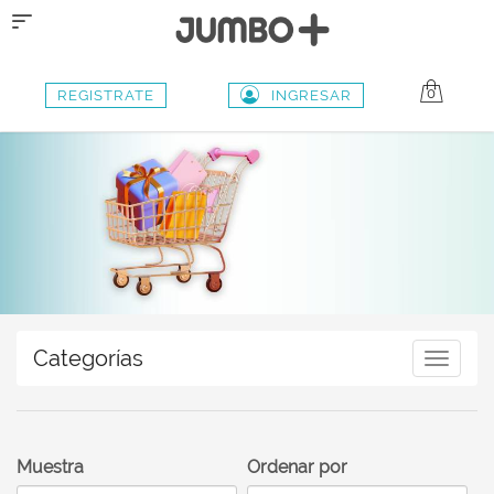
Toggle
navigation
0
REGISTRATE
INGRESAR
Categorías
Toggle
navigat
Muestra
Ordenar por