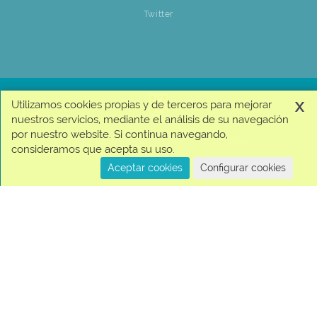
Twitter
x
Utilizamos cookies propias y de terceros para mejorar
nuestros servicios, mediante el análisis de su navegación
por nuestro website. Si continua navegando,
© 2026 Jumbo + | Este programa está autorizado
consideramos que acepta su uso.
por Visa para realizar transacciones electrónicas.
| Copyright © Cencosud
Aceptar cookies
Configurar cookies